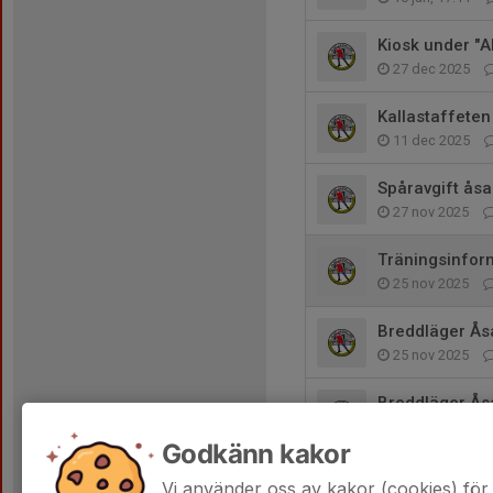
Kiosk under "A
27 dec 2025
Kallastaffeten
11 dec 2025
Spåravgift ås
27 nov 2025
Träningsinfor
25 nov 2025
Breddläger Ås
25 nov 2025
Breddläger Ås
8 nov 2025
Godkänn kakor
Träningsinfor
Vi använder oss av kakor (cookies) för 