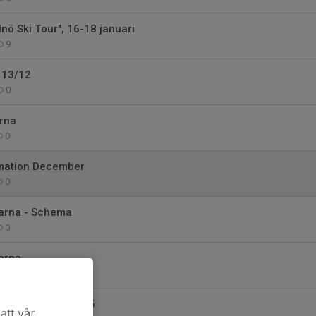
lnö Ski Tour", 16-18 januari
9
 13/12
0
arna
0
mation December
0
arna - Schema
0
arna
0
mation hösten 2025
att vår