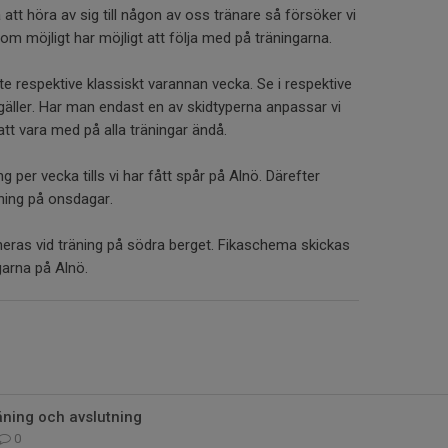
att höra av sig till någon av oss tränare så försöker vi
om möjligt har möjligt att följa med på träningarna.
ate respektive klassiskt varannan vecka. Se i respektive
 gäller. Har man endast en av skidtyperna anpassar vi
att vara med på alla träningar ändå.
ång per vecka tills vi har fått spår på Alnö. Därefter
äning på onsdagar.
eras vid träning på södra berget. Fikaschema skickas
ngarna på Alnö.
räning och avslutning
0