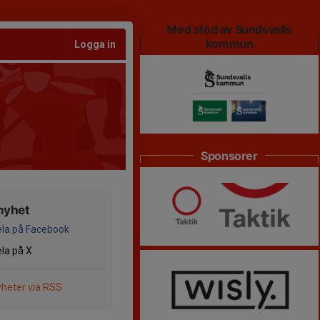
Med stöd av Sundsvalls
kommun
Logga in
Sponsorer
nyhet
la på Facebook
la på X
heter via RSS