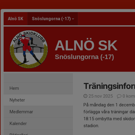
Alnö SK
Snöslungorna (-17)
ALNÖ SK
Snöslungorna (-17)
Träningsinfo
Hem
25 nov 2025
0 kom
Nyheter
På måndag den 1 december
Medlemmar
förlägga våra träningar där
18:15 ombytta med skidor
Kalender
stadion.