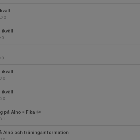
kväll
0
 ikväll
0
g
0
 ikväll
0
 ikväll
0
g på Alnö = Fika 🌞
1
å Alnö och träningsinformation
0