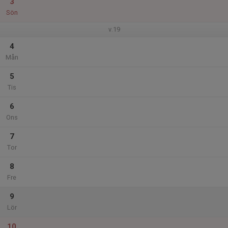
3
Sön
v.19
4
Mån
5
Tis
6
Ons
7
Tor
8
Fre
9
Lör
10