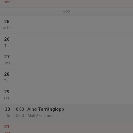
Sön
v.22
25
Mån
26
Tis
27
Ons
28
Tor
29
Fre
30
10:00
Alnö Terränglopp
13:00
Lör
Alnö Skidstadion
31