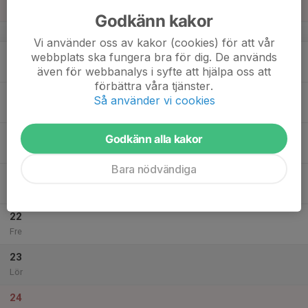
Sön
Godkänn kakor
v.21
Vi använder oss av kakor (cookies) för att vår
18
webbplats ska fungera bra för dig. De används
Mån
även för webbanalys i syfte att hjälpa oss att
förbättra våra tjänster.
19
Så använder vi cookies
Tis
20
Godkänn alla kakor
Ons
Bara nödvändiga
21
Tor
22
Fre
23
Lör
24