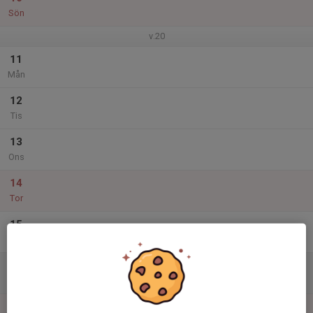
Sön
v.20
11
Mån
12
Tis
13
Ons
14
Tor
15
Fre
16
Lör
17