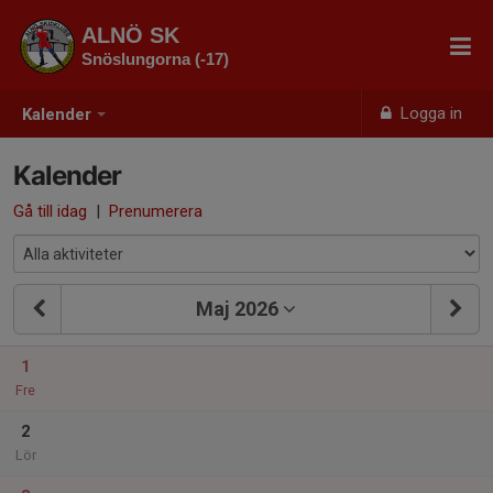
ALNÖ SK
Snöslungorna (-17)
Logga in
Kalender
Kalender
Gå till idag
|
Prenumerera
Maj 2026
1
Fre
2
Lör