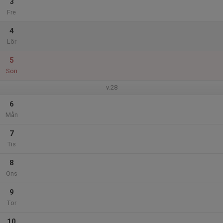
3
Fre
4
Lör
5
Sön
v.28
6
Mån
7
Tis
8
Ons
9
Tor
10