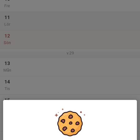
Fre
11
Lör
12
Sön
v.29
13
Mån
14
Tis
15
Ons
16
Tor
17