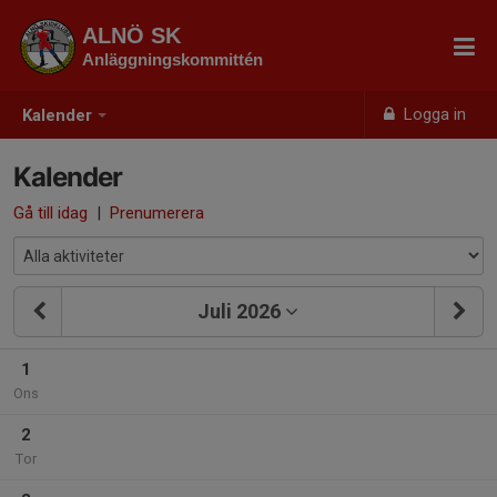
ALNÖ SK
Anläggningskommittén
Logga in
Kalender
Kalender
Gå till idag
|
Prenumerera
Juli 2026
1
Ons
2
Tor