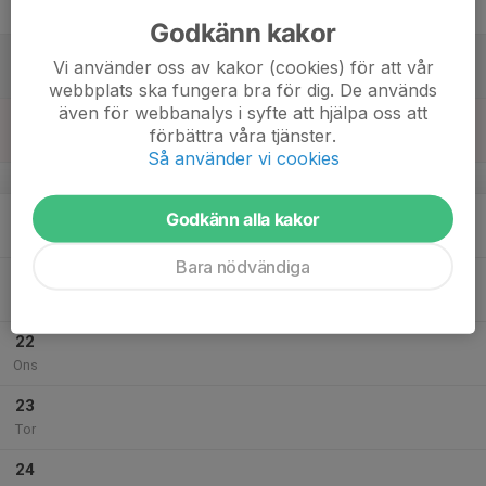
Fre
Godkänn kakor
18
Vi använder oss av kakor (cookies) för att vår
Lör
webbplats ska fungera bra för dig. De används
även för webbanalys i syfte att hjälpa oss att
19
förbättra våra tjänster.
Sön
Så använder vi cookies
v.30
20
Godkänn alla kakor
Mån
Bara nödvändiga
21
Tis
22
Ons
23
Tor
24