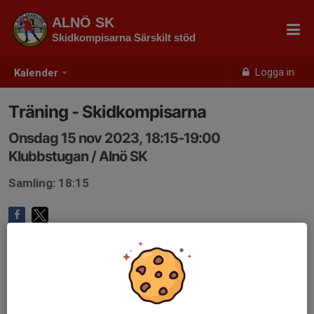
ALNÖ SK
Skidkompisarna Särskilt stöd
Logga in
Kalender
Träning - Skidkompisarna
Onsdag 15 nov 2023, 18:15-19:00
Klubbstugan / Alnö SK
Samling: 18:15