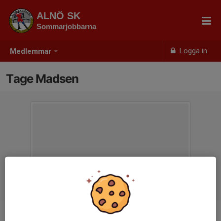
ALNÖ SK
Sommarjobbarna
Logga in
Medlemmar
Tage Madsen
Ålder
11 år