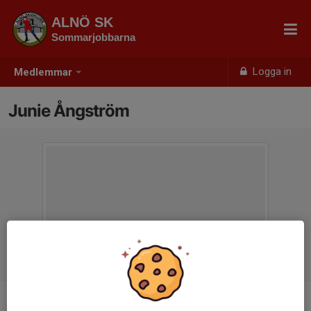
ALNÖ SK
Sommarjobbarna
Logga in
Medlemmar
Junie Ångström
Ålder
12 år