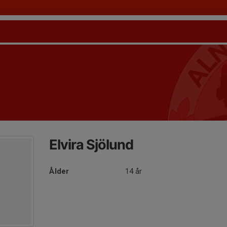
Elvira Sjölund
Ålder
14 år