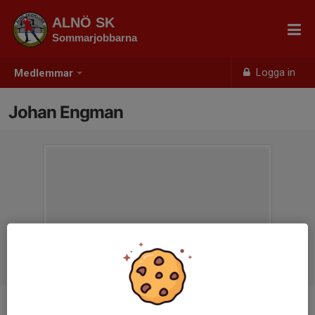
ALNÖ SK
Sommarjobbarna
Logga in
Medlemmar
Johan Engman
Titel
Ledare