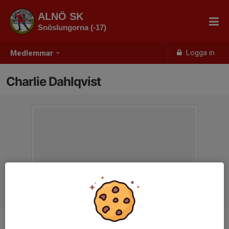
ALNÖ SK
Snöslungorna (-17)
Logga in
Medlemmar
Charlie Dahlqvist
Ålder
8 år