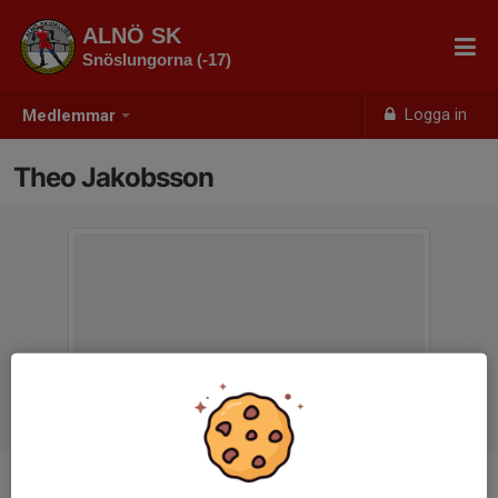
ALNÖ SK
Snöslungorna (-17)
Logga in
Medlemmar
Theo Jakobsson
Ålder
8 år