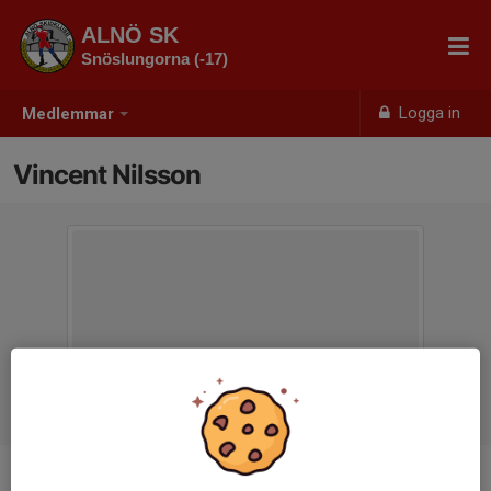
ALNÖ SK
Snöslungorna (-17)
Logga in
Medlemmar
Vincent Nilsson
Ålder
9 år