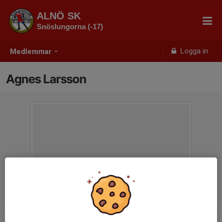
ALNÖ SK
Snöslungorna (-17)
Logga in
Medlemmar
Agnes Larsson
Ålder
9 år