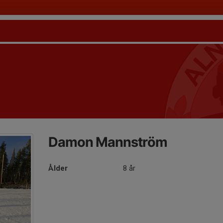
Damon Mannström
Ålder
8 år