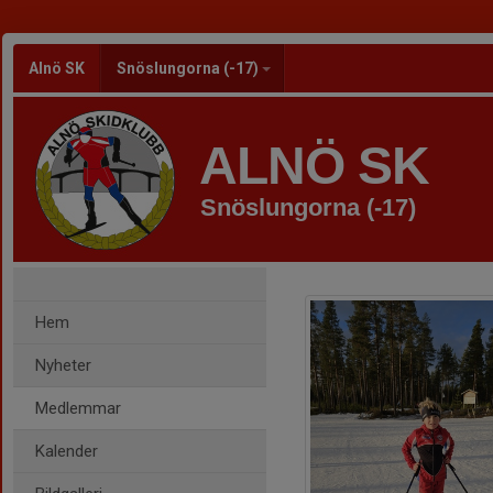
Alnö SK
Snöslungorna (-17)
ALNÖ SK
Snöslungorna (-17)
Hem
Nyheter
Medlemmar
Kalender