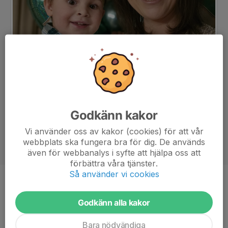
Godkänn kakor
Vi använder oss av kakor (cookies) för att vår
webbplats ska fungera bra för dig. De används
även för webbanalys i syfte att hjälpa oss att
förbättra våra tjänster.
Så använder vi cookies
Titel
Tränare
Ålder
36 år
Godkänn alla kakor
Bara nödvändiga