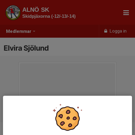
ALNÖ SK
Skidpjäxorna (-12/-13/-14)
Logga in
Medlemmar
Elvira Sjölund
Ålder
14 år