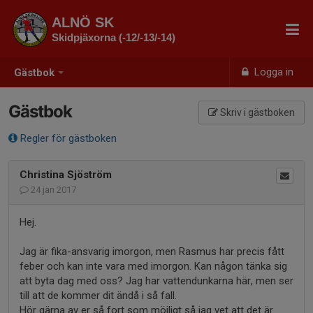
ALNÖ SK
Skidpjäxorna (-12/-13/-14)
Logga in
Gästbok
Gästbok
Skriv i gästboken
Regler för gästboken
Christina Sjöström
24 jan 2017
Hej.
Jag är fika-ansvarig imorgon, men Rasmus har precis fått
feber och kan inte vara med imorgon. Kan någon tänka sig
att byta dag med oss? Jag har vattendunkarna här, men ser
till att de kommer dit ändå i så fall.
Hör gärna av er så fort som möjligt så jag vet att det är