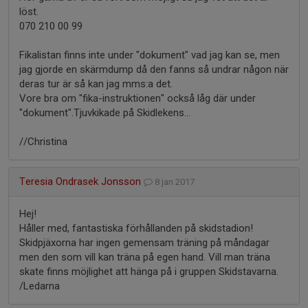
löst.
070 210 00 99
Fikalistan finns inte under "dokument" vad jag kan se, men
jag gjorde en skärmdump då den fanns så undrar någon när
deras tur är så kan jag mms:a det.
Vore bra om "fika-instruktionen" också låg där under
"dokument".Tjuvkikade på Skidlekens...
//Christina
Teresia Ondrasek Jonsson
8 jan 2017
Hej!
Håller med, fantastiska förhållanden på skidstadion!
Skidpjäxorna har ingen gemensam träning på måndagar
men den som vill kan träna på egen hand. Vill man träna
skate finns möjlighet att hänga på i gruppen Skidstavarna.
/Ledarna