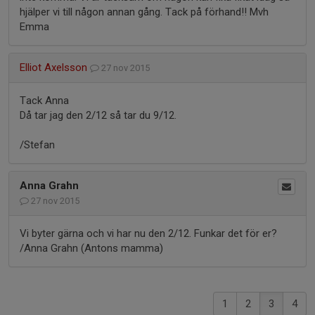
hjälper vi till någon annan gång. Tack på förhand!! Mvh
Emma
Elliot Axelsson
27 nov 2015
Tack Anna
Då tar jag den 2/12 så tar du 9/12.
/Stefan
Anna Grahn
27 nov 2015
Vi byter gärna och vi har nu den 2/12. Funkar det för er?
/Anna Grahn (Antons mamma)
1
2
3
4