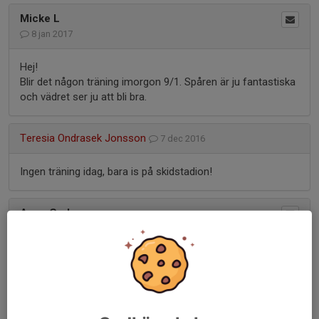
Micke L
8 jan 2017
Hej!
Blir det någon träning imorgon 9/1. Spåren är ju fantastiska
och vädret ser ju att bli bra.
Teresia Ondrasek Jonsson
7 dec 2016
Ingen träning idag, bara is på skidstadion!
Anna Grahn
7 dec 2016
Blir det ngn träning idag den 7/12
Patrik Näslund
10 feb 2016