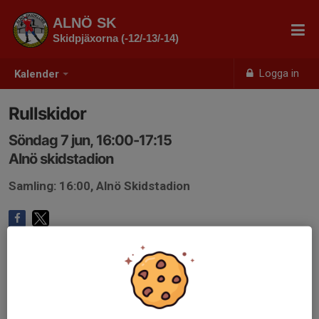
ALNÖ SK
Skidpjäxorna (-12/-13/-14)
Logga in
Kalender
Rullskidor
Söndag 7 jun, 16:00-17:15
Alnö skidstadion
Samling: 16:00, Alnö Skidstadion