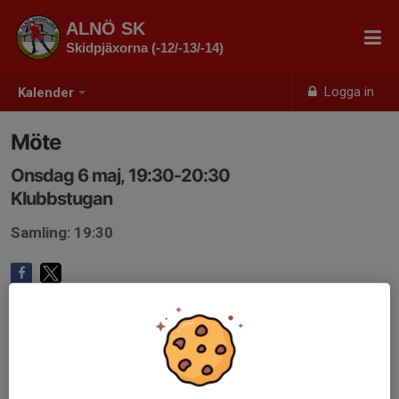
ALNÖ SK
Skidpjäxorna (-12/-13/-14)
Logga in
Kalender
Möte
Onsdag 6 maj, 19:30-20:30
Klubbstugan
Samling: 19:30