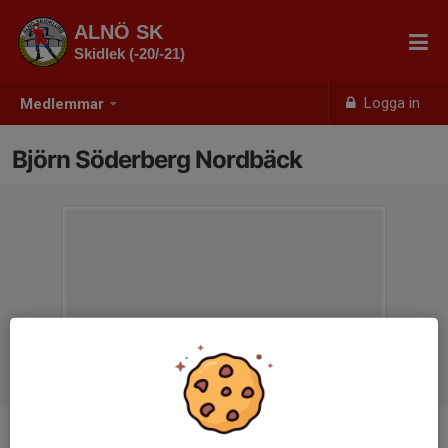
ALNÖ SK
Skidlek (-20/-21)
Logga in
Medlemmar
Björn Söderberg Nordbäck
Ålder
5 år