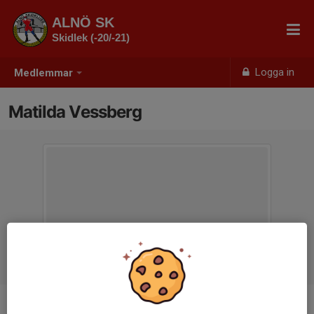
ALNÖ SK
Skidlek (-20/-21)
Logga in
Medlemmar
Matilda Vessberg
Ålder
6 år