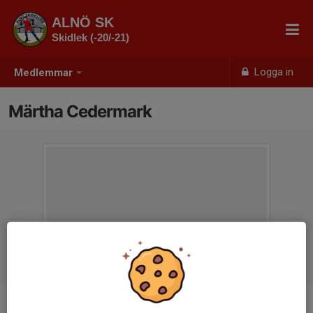
ALNÖ SK
Skidlek (-20/-21)
Logga in
Medlemmar
Märtha Cedermark
Ålder
6 år