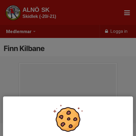
ALNÖ SK
Skidlek (-20/-21)
Logga in
Medlemmar
Finn Kilbane
Ålder
6 år