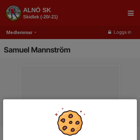
ALNÖ SK
Skidlek (-20/-21)
Logga in
Medlemmar
Samuel Mannström
Ålder
6 år