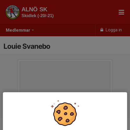
ALNÖ SK
Skidlek (-20/-21)
Logga in
Medlemmar
Louie Svanebo
Ålder
5 år