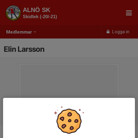
ALNÖ SK
Skidlek (-20/-21)
Logga in
Medlemmar
Elin Larsson
Ålder
6 år