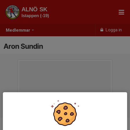
ALNÖ SK
Istappen (-19)
Logga in
Medlemmar
Aron Sundin
Ålder
6 år