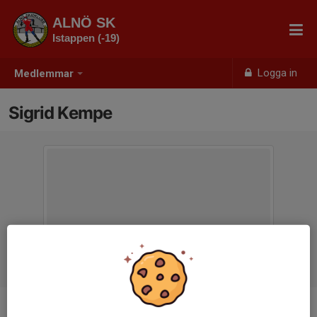
ALNÖ SK
Istappen (-19)
Logga in
Medlemmar
Sigrid Kempe
Ålder
7 år