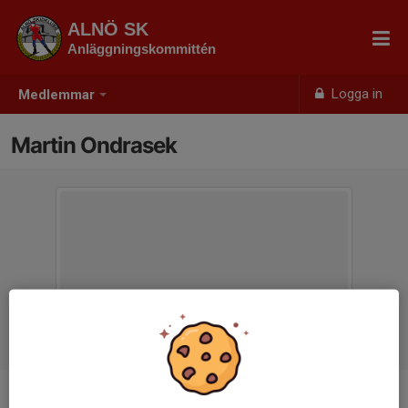
ALNÖ SK
Anläggningskommittén
Logga in
Medlemmar
Martin Ondrasek
Ålder
50 år