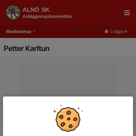
ALNÖ SK
Anläggningskommittén
Logga in
Medlemmar
Petter Karltun
Ålder
-