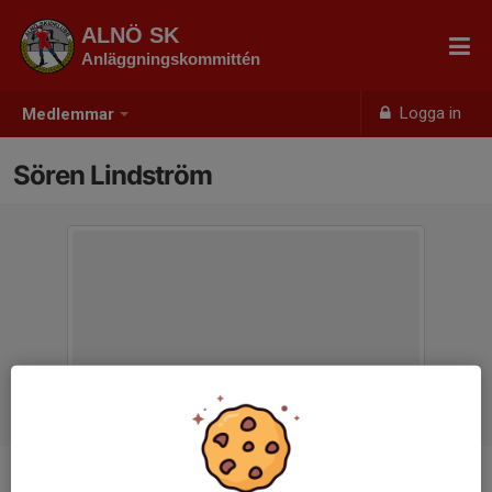
ALNÖ SK
Anläggningskommittén
Logga in
Medlemmar
Sören Lindström
Titel
Spår