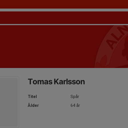
Tomas Karlsson
Titel
Spår
Ålder
64 år