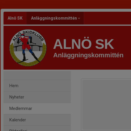
Alnö SK
Anläggningskommittén
ALNÖ SK
Anläggningskommittén
Hem
Nyheter
Medlemmar
Kalender