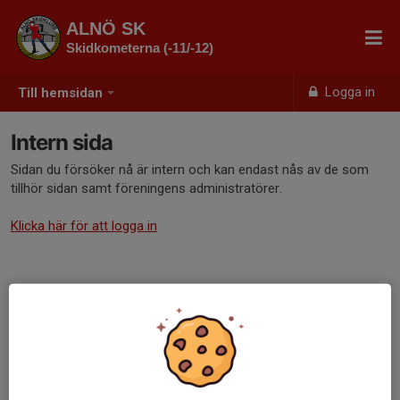
ALNÖ SK
Skidkometerna (-11/-12)
Logga in
Till hemsidan
Intern sida
Sidan du försöker nå är intern och kan endast nås av de som
tillhör sidan samt föreningens administratörer.
Klicka här för att logga in