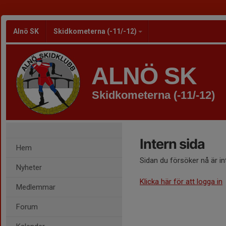
Alnö SK
Skidkometerna (-11/-12)
ALNÖ SK
Skidkometerna (-11/-12)
Intern sida
Hem
Sidan du försöker nå är i
Nyheter
Klicka här för att logga in
Medlemmar
Forum